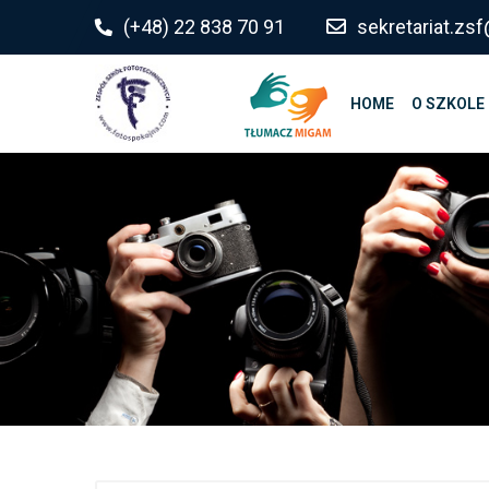
do
(+48) 22 838 70 91
sekretariat.z
treści
HOME
O SZKOLE