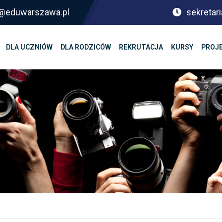
sf@eduwarszawa.pl
sekretari
DLA UCZNIÓW
DLA RODZICÓW
REKRUTACJA
KURSY
PROJ