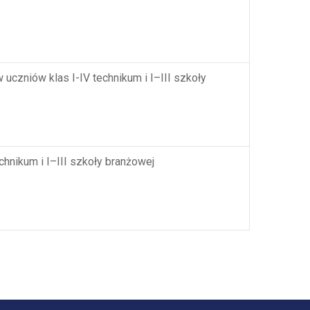
 uczniów klas I-IV technikum i I–III szkoły
chnikum i I–III szkoły branżowej