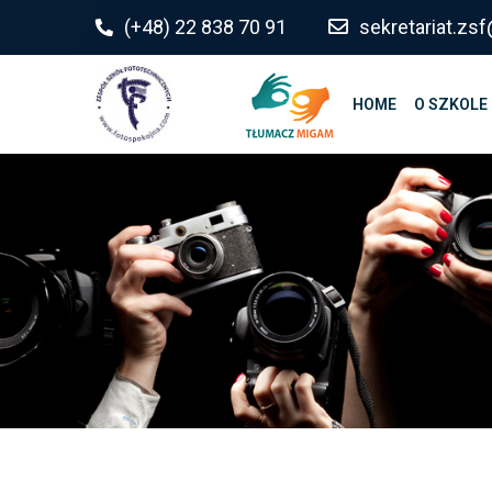
do
(+48) 22 838 70 91
sekretariat.z
treści
HOME
O SZKOLE