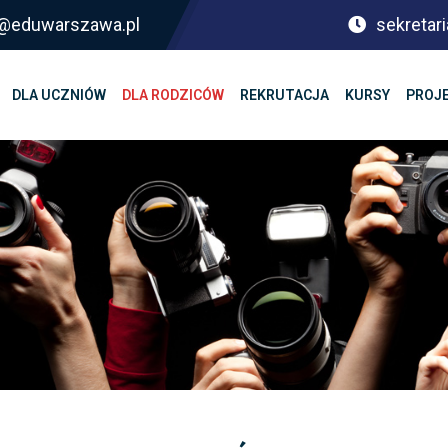
sf@eduwarszawa.pl
sekretari
DLA UCZNIÓW
DLA RODZICÓW
REKRUTACJA
KURSY
PROJ