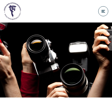
do
treści