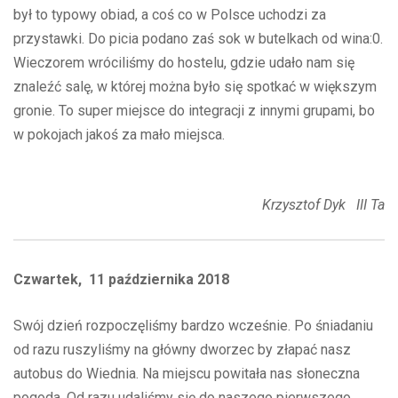
był to typowy obiad, a coś co w Polsce uchodzi za
przystawki. Do picia podano zaś sok w butelkach od wina:0.
Wieczorem wróciliśmy do hostelu, gdzie udało nam się
znaleźć salę, w której można było się spotkać w większym
gronie. To super miejsce do integracji z innymi grupami, bo
w pokojach jakoś za mało miejsca.
Krzysztof Dyk III Ta
Czwartek, 11 października 2018
Swój dzień rozpoczęliśmy bardzo wcześnie. Po śniadaniu
od razu ruszyliśmy na główny dworzec by złapać nasz
autobus do Wiednia. Na miejscu powitała nas słoneczna
pogoda. Od razu udaliśmy się do naszego pierwszego