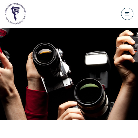
do
treści