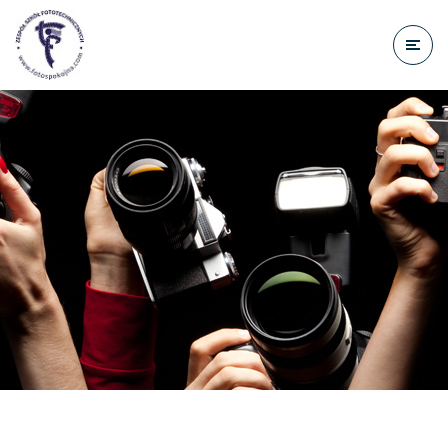
do
treści