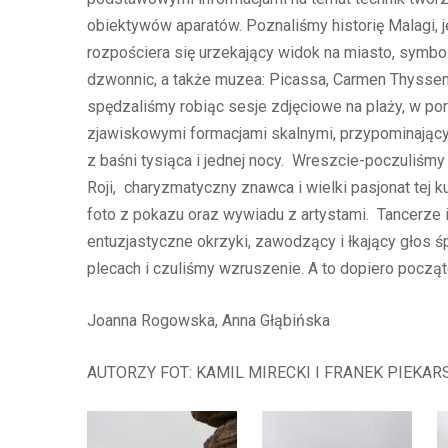
obiektywów aparatów. Poznaliśmy historię Malagi, je
rozpościera się urzekający widok na miasto, symbo
dzwonnic, a także muzea: Picassa, Carmen Thyssen
spędzaliśmy robiąc sesje zdjęciowe na plaży, w po
zjawiskowymi formacjami skalnymi, przypominającym
z baśni tysiąca i jednej nocy. Wreszcie-poczuliś
Roji, charyzmatyczny znawca i wielki pasjonat tej 
foto z pokazu oraz wywiadu z artystami. Tancerze 
entuzjastyczne okrzyki, zawodzący i łkający głos ś
plecach i czuliśmy wzruszenie. A to dopiero począ
Joanna Rogowska, Anna Głąbińska
AUTORZY FOT: KAMIL MIRECKI I FRANEK PIEKAR