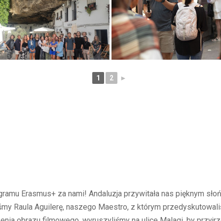
1
2
►
gramu Erasmus+ za nami! Andaluzja przywitała nas pięknym sł
iśmy Raula Aguilerę, naszego Maestro, z którym przedyskutowali
nia obrazu filmowego, wyruszyliśmy na ulice Malagi, by przyjr