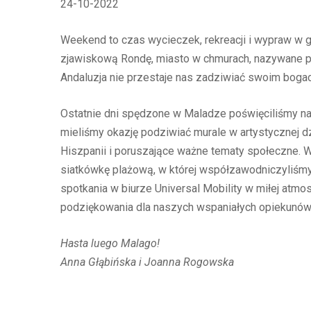
24-10-2022
Weekend to czas wycieczek, rekreacji i wypraw w g
zjawiskową Rondę, miasto w chmurach, nazywane pe
Andaluzja nie przestaje nas zadziwiać swoim bogac
Ostatnie dni spędzone w Maladze poświęciliśmy na
mieliśmy okazję podziwiać murale w artystycznej dz
Hiszpanii i poruszające ważne tematy społeczne. W
siatkówkę plażową, w której współzawodniczyliśmy
spotkania w biurze Universal Mobility w miłej atm
podziękowania dla naszych wspaniałych opiekunów. 
Hasta luego Malago!
Anna Głąbińska i Joanna Rogowska