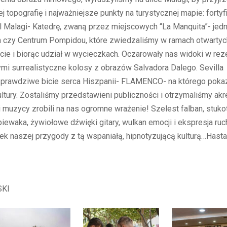
j topografię i najważniejsze punkty na turystycznej mapie: forty
l Malagi- Katedrę, zwaną przez miejscowych “La Manquita”- jedn
 czy Centrum Pompidou, które zwiedzaliśmy w ramach otwartych
rcie i biorąc udział w wycieczkach. Oczarowały nas widoki w re
i surrealistyczne kolosy z obrazów Salvadora Dalego. Sevilla
my prawdziwe bicie serca Hiszpanii- FLAMENCO- na którego pok
kultury. Zostaliśmy przedstawieni publiczności i otrzymaliśmy a
i muzycy zrobili na nas ogromne wrażenie! Szelest falban, stuk
piewaka, żywiołowe dźwięki gitary, wulkan emocji i ekspresja ruc
tek naszej przygody z tą wspaniałą, hipnotyzującą kulturą…Hast
SKI