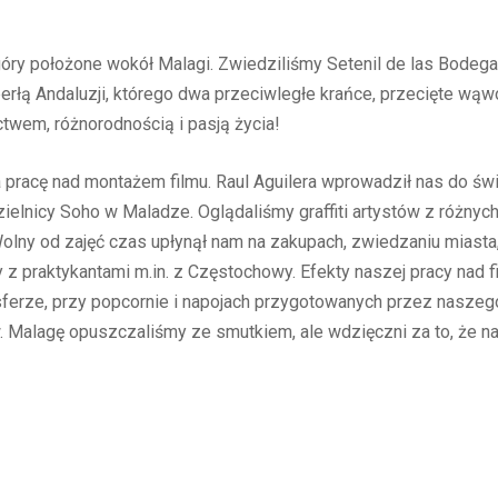
óry położone wokół Malagi. Zwiedziliśmy Setenil de las Bodega
rłą Andaluzji, którego dwa przeciwległe krańce, przecięte wąw
twem, różnorodnością i pasją życia!
 pracę nad montażem filmu. Raul Aguilera wprowadził nas do św
ielnicy Soho w Maladze. Oglądaliśmy graffiti artystów z różnyc
olny od zajęć czas upłynął nam na zakupach, zwiedzaniu miasta,
 z praktykantami m.in. z Częstochowy. Efekty naszej pracy nad
osferze, przy popcornie i napojach przygotowanych przez nasze
Malagę opuszczaliśmy ze smutkiem, ale wdzięczni za to, że nas 