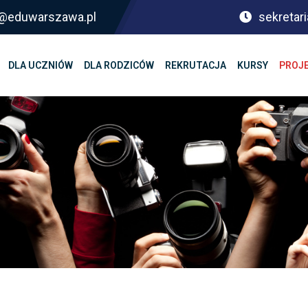
sf@eduwarszawa.pl
sekretari
DLA UCZNIÓW
DLA RODZICÓW
REKRUTACJA
KURSY
PROJ