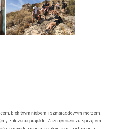
ońcem, błękitnym niebem i szmaragdowym morzem.
śmy założenia projektu. Zaznajomieni ze sprzętem i
zeć się miastu i jego mieszkańcom zza kamery i