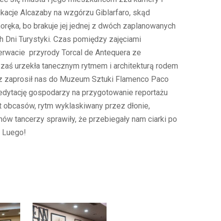
fikacje Alcazaby na wzgórzu Giblarfaro, skąd
oręka, bo brakuje jej jednej z dwóch zaplanowanych
 Dni Turystyki. Czas pomiędzy zajęciami
zerwacie przyrody Torcal de Antequera ze
 zaś urzekła tanecznym rytmem i architekturą rodem
az zaprosił nas do Muzeum Sztuki Flamenco Paco
kredytację gospodarzy na przygotowanie reportażu
ot obcasów, rytm wyklaskiwany przez dłonie,
hów tancerzy sprawiły, że przebiegały nam ciarki po
a Luego!