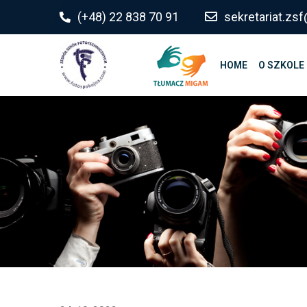
do
(+48) 22 838 70 91
sekretariat.z
treści
HOME
O SZKOLE