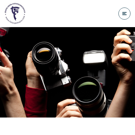
do
treści