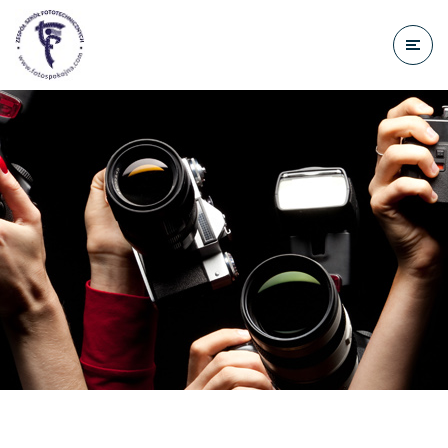
do
treści