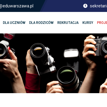
sf@eduwarszawa.pl
sekretari
DLA UCZNIÓW
DLA RODZICÓW
REKRUTACJA
KURSY
PROJ