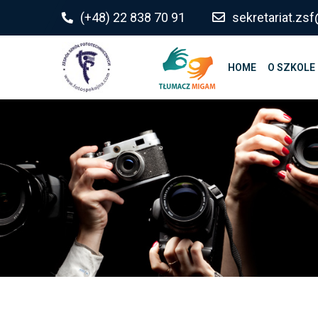
do
(+48) 22 838 70 91
sekretariat.z
treści
HOME
O SZKOLE