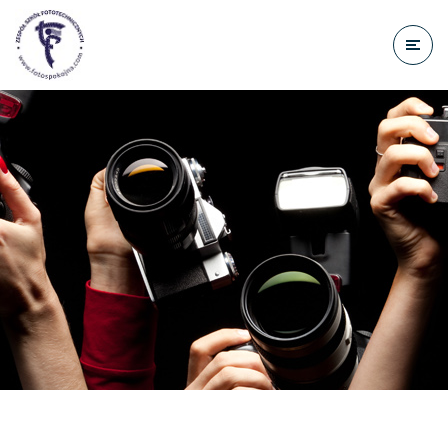
do
treści