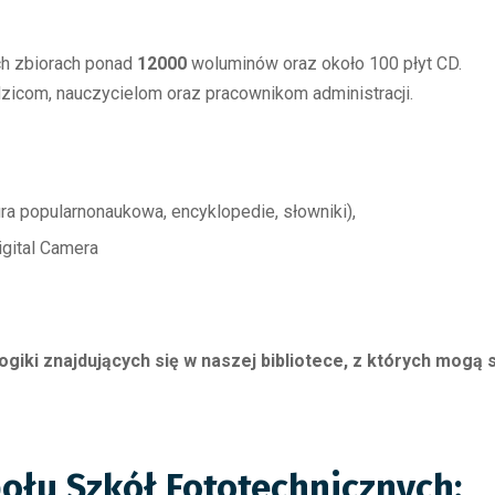
h zbiorach ponad
12000
woluminów oraz około 100 płyt CD.
dzicom, nauczycielom oraz pracownikom administracji.
tura popularnonaukowa, encyklopedie, słowniki),
igital Camera
giki znajdujących się w naszej bibliotece, z których mogą
połu Szkół Fototechnicznych: