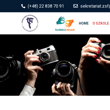
do
(+48) 22 838 70 91
sekretariat.z
treści
HOME
O SZKOLE