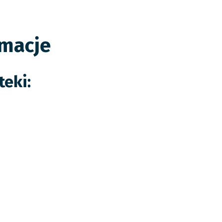
rmacje
teki: