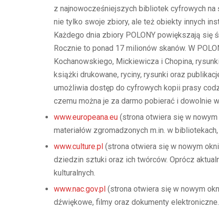
z najnowocześniejszych bibliotek cyfrowych na 
nie tylko swoje zbiory, ale też obiekty innych i
Każdego dnia zbiory POLONY powiększają się średn
Rocznie to ponad 17 milionów skanów. W POLONIE 
Kochanowskiego, Mickiewicza i Chopina, rysunki
książki drukowane, ryciny, rysunki oraz publikac
umożliwia dostęp do cyfrowych kopii prasy cod
czemu można je za darmo pobierać i dowolnie 
www.europeana.eu
(strona otwiera się w nowym 
materiałów zgromadzonych m.in. w bibliotekach,
www.culture.pl
(strona otwiera się w nowym oknie 
dziedzin sztuki oraz ich twórców. Oprócz aktua
kulturalnych.
www.nac.gov.pl
(strona otwiera się w nowym okn
dźwiękowe, filmy oraz dokumenty elektroniczne.