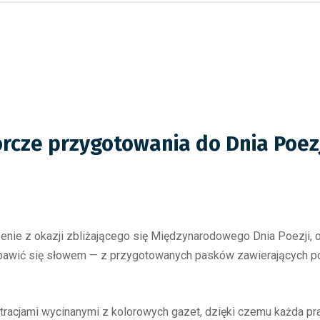
órcze przygotowania do Dnia Poezj
enie z okazji zbliżającego się Międzynarodowego Dnia Poezji,
pobawić się słowem — z przygotowanych pasków zawierających p
acjami wycinanymi z kolorowych gazet, dzięki czemu każda prac