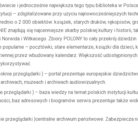
świecie i jednocześnie największa tego typu biblioteka w Polsc
nstytucji – zdigitalizowane przy użyciu najnowocześniejszych te
io o 2 000 obiektów: książek, starych druków, rękopisów, grafik,
znajdują się najcenniejsze skarby polskiej kultury i historii, 
 Norwida i Witkacego. Zbiory POLONY to cały przekrój dziedzin i
je popularne – pocztówki, stare elementarze, książki dla dzieci,
ziennej przez wbudowany kalendarz. Większość udostępnionych 
wykorzystywać.
oknie przeglądarki ) – portal prezentuje europejskie dziedzictw
 archiwach, muzeach i archiwach audiowizualnych.
przeglądarki ) – baza wiedzy na temat polskich instytucji kultur
lności, baz adresowych i biogramów serwis prezentuje także wid
ie przeglądarki )centralne archiwum państwowe. Zabezpiecza na