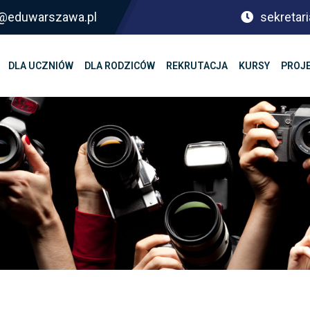
sf@eduwarszawa.pl
sekretari
DLA UCZNIÓW
DLA RODZICÓW
REKRUTACJA
KURSY
PROJ