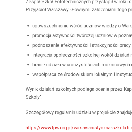
Zespół Szkół Fototechnicznych przystąpił w roku
Przyjaciół Warszawy. Głównymi założeniami tego pr
upowszechnienie wśród uczniów wiedzy o Warsza
promocja aktywności twórczej uczniów w pozn
podnoszenie efektywności i atrakcyjności prac
integracja społeczności szkolnej wokół działań
branie udziału w uroczystościach rocznicowyc
współpraca ze środowiskiem lokalnym i instytucj
Wynik działań szkolnych podlega ocenie przez Kapi
Szkoły”.
Szczegółowy regulamin udziału w projekcie znajduje
https://www.tpw.org.pl/varsavianistyczna-szkola.ht