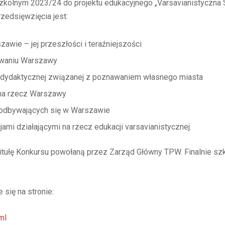
 szkolnym 2023/24 do projektu edukacyjnego „Varsavianistyczn
zedsięwzięcia jest:
wie – jej przeszłości i teraźniejszości
awaniu Warszawy
y dydaktycznej związanej z poznawaniem własnego miasta
 na rzecz Warszawy
h odbywających się w Warszawie
ami działającymi na rzecz edukacji varsavianistycznej.
tułę Konkursu powołaną przez Zarząd Główny TPW. Finalnie szko
 się na stronie:
ml