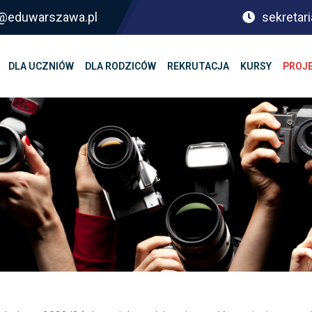
sf@eduwarszawa.pl
sekretari
DLA UCZNIÓW
DLA RODZICÓW
REKRUTACJA
KURSY
PROJ