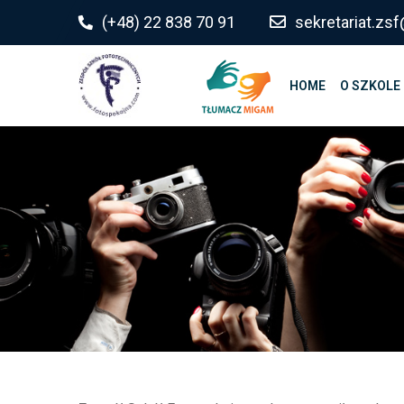
do
(+48) 22 838 70 91
sekretariat.z
treści
HOME
O SZKOLE