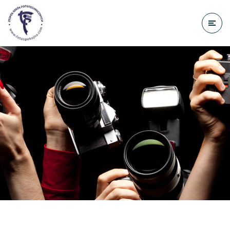
do
treści