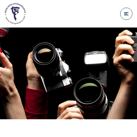
do
treści