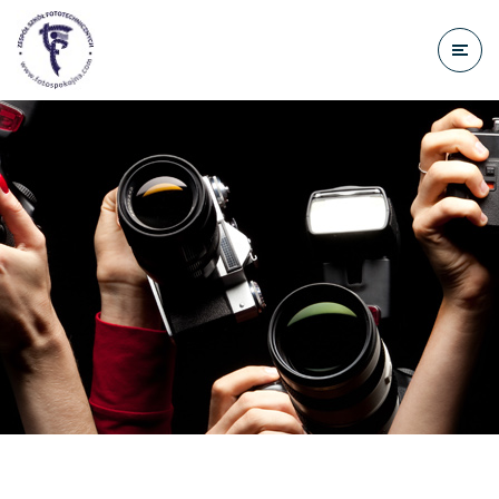
do
treści