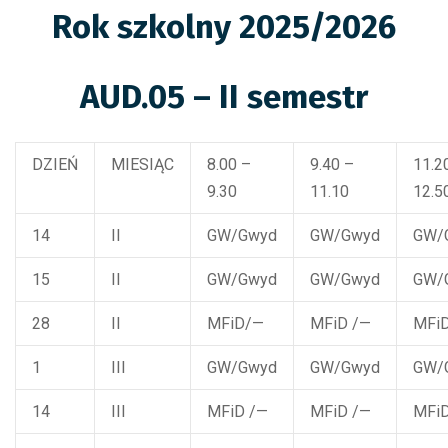
Rok szkolny 2025/2026
AUD.05 – II semestr
DZIEŃ
MIESIĄC
8.00 –
9.40 –
11.2
9.30
11.10
12.5
14
II
GW/Gwyd
GW/Gwyd
GW/
15
II
GW/Gwyd
GW/Gwyd
GW/
28
II
MFiD/—
MFiD /—
MFiD
1
III
GW/Gwyd
GW/Gwyd
GW/
14
III
MFiD /—
MFiD /—
MFiD