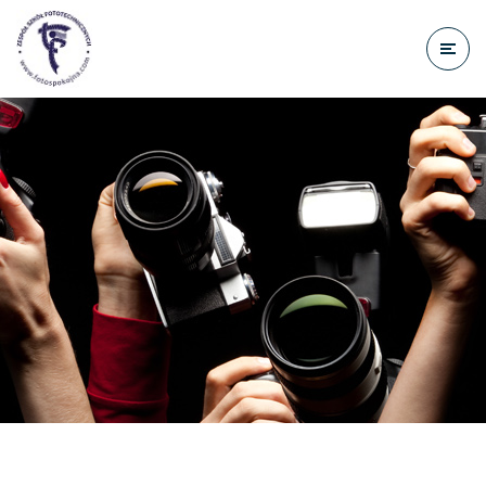
do
treści