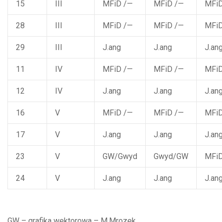
15
III
MFiD /—
MFiD /—
MFiD
28
III
MFiD /—
MFiD /—
MFiD
29
III
J.ang
J.ang
J.an
11
IV
MFiD /—
MFiD /—
MFiD
12
IV
J.ang
J.ang
J.an
16
V
MFiD /—
MFiD /—
MFiD
17
V
J.ang
J.ang
J.an
23
V
GW/Gwyd
Gwyd/GW
MFi
24
V
J.ang
J.ang
J.an
GW – grafika wektorowa – M.Mrozek