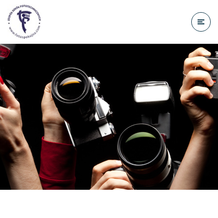
do
treści