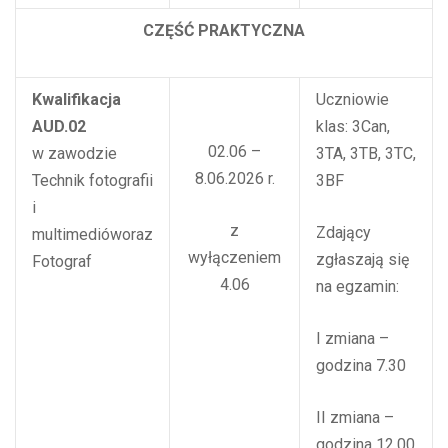
CZĘŚĆ PRAKTYCZNA
Kwalifikacja
Uczniowie
AUD.02
klas: 3Can,
02.06 –
w zawodzie
3TA, 3TB, 3TC,
8.06.2026 r.
Technik fotografii
3BF
i
z
Zdający
multimedióworaz
wyłączeniem
zgłaszają się
Fotograf
4.06
na egzamin:
I zmiana –
godzina 7.30
II zmiana –
godzina 12.00