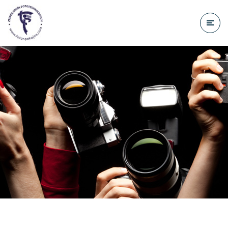
do
treści