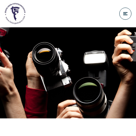
do
treści