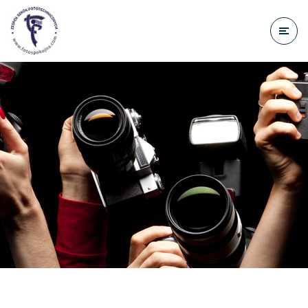
do
treści