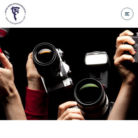
do
treści