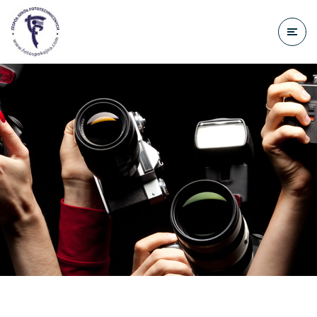
do
treści