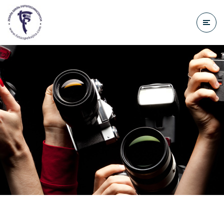
do
treści