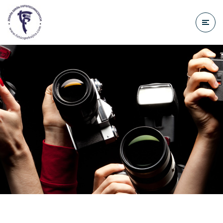
do
treści