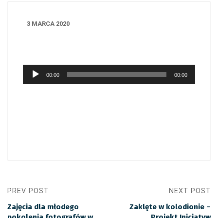
3 MARCA 2020
Odtwarzacz
00:00
00:00
plików
dźwiękowych
PREV POST
NEXT POST
Zajęcia dla młodego
Zaklęte w kolodionie –
pokolenia fotografów w
Projekt Inicjatyw