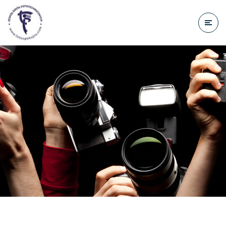
do
treści