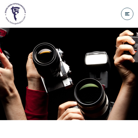
do
treści