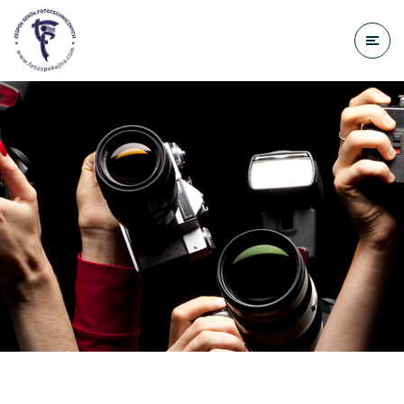
do
treści