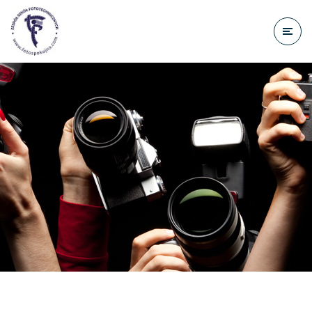
do
treści