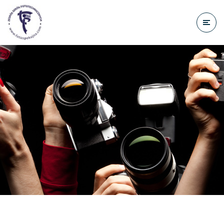
do
treści