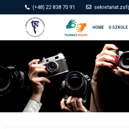
do
(+48) 22 838 70 91
sekretariat.z
treści
HOME
O SZKOLE