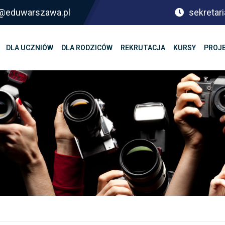
sf@eduwarszawa.pl
sekretari
DLA UCZNIÓW
DLA RODZICÓW
REKRUTACJA
KURSY
PROJ