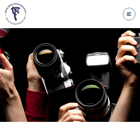
do
treści