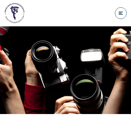
do
treści