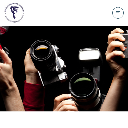
do
treści