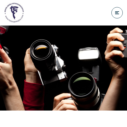
do
treści