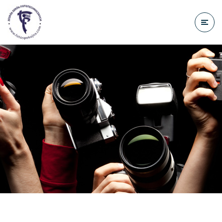
do
treści