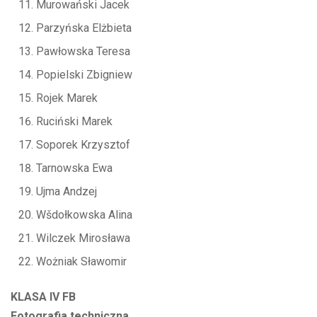
Murowański Jacek
Parzyńska Elżbieta
Pawłowska Teresa
Popielski Zbigniew
Rojek Marek
Ruciński Marek
Soporek Krzysztof
Tarnowska Ewa
Ujma Andzej
Wšdołkowska Alina
Wilczek Mirosława
Wożniak Sławomir
KLASA IV FB
Fotografia techniczna