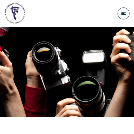
do
treści