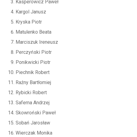
Kasperowicz Paweł
Kargol Janusz
Kryska Piotr
Matulenko Beata
Marciszuk Ireneusz
Perczyński Piotr
Ponikwicki Piotr
Piechnik Robert
Raźny Bartłomiej
Rybicki Robert
Saferna Andrzej
Skowroński Paweł
Sobań Jarosław
Wierczak Monika