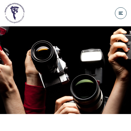
do
treści