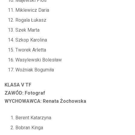
Majewski Piotr
Miklewicz Daria
Rogala Łukasz
Szek Marta
Szkop Karolina
Tworek Arletta
Wasylewski Bolesław
Woźniak Bogumiła
KLASA V TF
ZAWÓD: Fotograf
WYCHOWAWCA: Renata Żochowska
Berent Katarzyna
Bobran Kinga