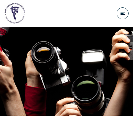
do
treści