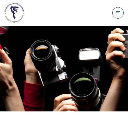
do
treści