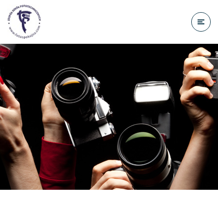
do
treści