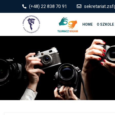
do
(+48) 22 838 70 91
sekretariat.z
treści
HOME
O SZKOLE