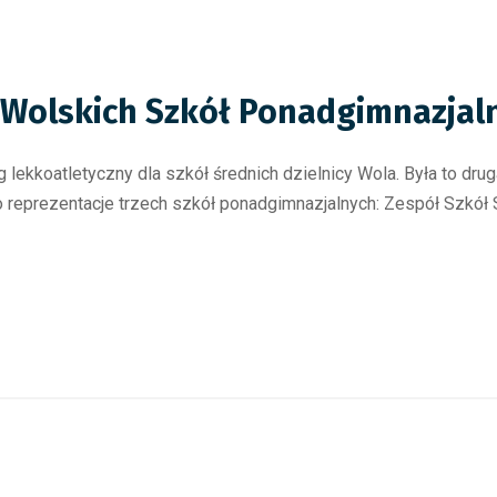
g Wolskich Szkół Ponadgimnazjal
g lekkoatletyczny dla szkół średnich dzielnicy Wola. Była to dr
reprezentacje trzech szkół ponadgimnazjalnych: Zespół Szkół S