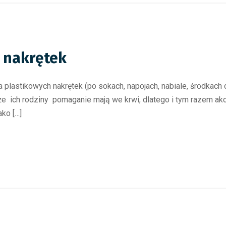
a nakrętek
ia plastikowych nakrętek (po sokach, napojach, nabiale, środkac
kże ich rodziny pomaganie mają we krwi, dlatego i tym razem a
ako […]