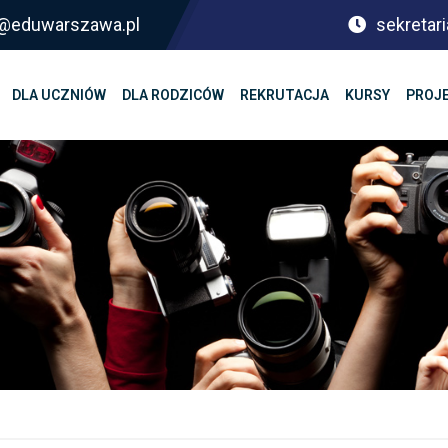
sf@eduwarszawa.pl
sekretari
DLA UCZNIÓW
DLA RODZICÓW
REKRUTACJA
KURSY
PROJ