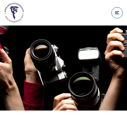
do
treści