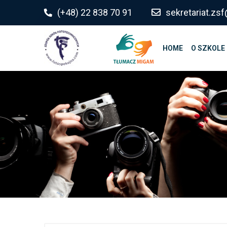
do
(+48) 22 838 70 91
sekretariat.z
treści
HOME
O SZKOLE