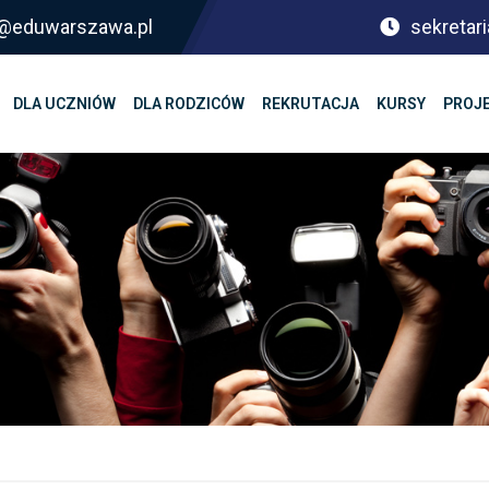
sf@eduwarszawa.pl
sekretari
DLA UCZNIÓW
DLA RODZICÓW
REKRUTACJA
KURSY
PROJ