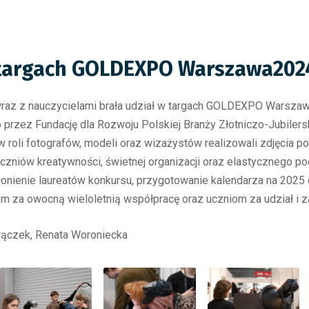
 targach GOLDEXPO Warszawa202
wraz z nauczycielami brała udział w targach GOLDEXPO Warszawa 
 przez Fundację dla Rozwoju Polskiej Branży Złotniczo-Jubiler
 roli fotografów, modeli oraz wizażystów realizowali zdjęcia po
zniów kreatywności, świetnej organizacji oraz elastycznego po
 wyłonienie laureatów konkursu, przygotowanie kalendarza na 2
m za owocną wieloletnią współpracę oraz uczniom za udział i z
Frączek, Renata Woroniecka