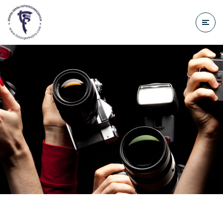
do
treści