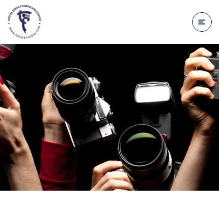
do
treści