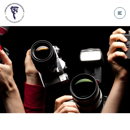
do
treści