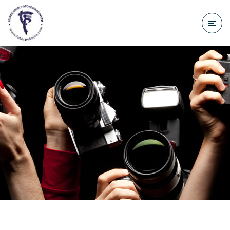
do
treści