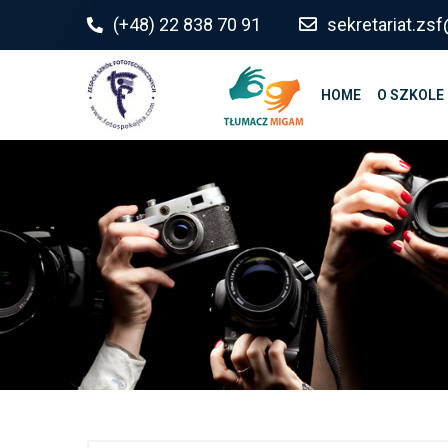
do
(+48) 22 838 70 91
sekretariat.z
treści
HOME
O SZKOLE