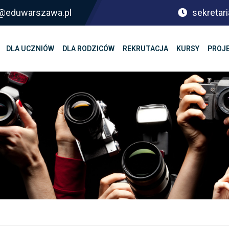
sf@eduwarszawa.pl
sekretari
DLA UCZNIÓW
DLA RODZICÓW
REKRUTACJA
KURSY
PROJ