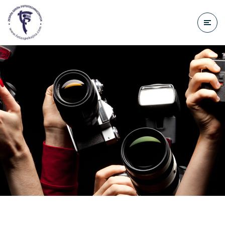
do
treści