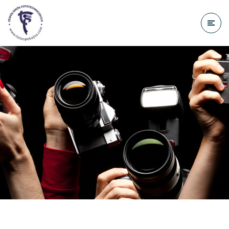
do
treści